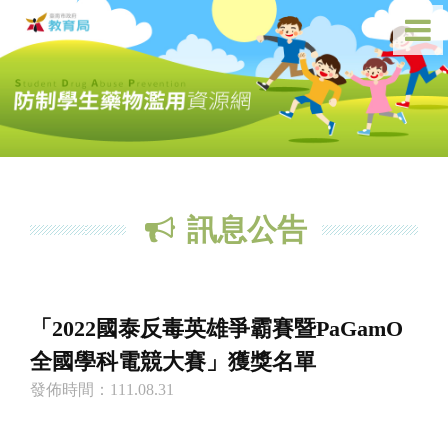
訊息公告
「2022國泰反毒英雄爭霸賽暨PaGamO
全國學科電競大賽」獲獎名單
發佈時間：111.08.31